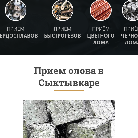
ПРИЁМ
ПРИЁМ
ПРИЁМ
ПРИЁ
ВЕРДОСПЛАВОВ
БЫСТРОРЕЗОВ
ЦВЕТНОГО
ЧЕРНО
ЛОМА
ЛОМ
Прием олова в
Сыктывкаре