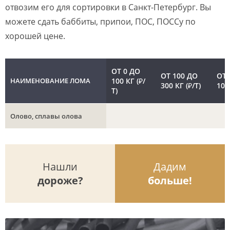
отвозим его для сортировки в Санкт-Петербург. Вы
можете сдать баббиты, припои, ПОС, ПОССу по
хорошей цене.
ОТ 0 ДО
ОТ 100 ДО
ОТ 
НАИМЕНОВАНИЕ ЛОМА
100 КГ (₽/
300 КГ (₽/Т)
100
Т)
Олово, сплавы олова
Нашли
Дадим
дороже?
больше!