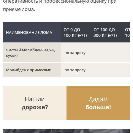
оперативность и профессиональную оценку при
приеме лома.
ОТ 0 ДО
ОТ 100 ДО
ОТ 
НАИМЕНОВАНИЕ ЛОМА
100 КГ (₽/Т)
300 КГ (₽/Т)
1000
Чистый молибден (99,5%,
по запросу
кусок)
Молибден с примесями
по запросу
Нашли
Дадим
дороже?
больше!