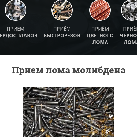
ПРИЁМ
ПРИЁМ
ПРИЁМ
ПРИЁ
ВЕРДОСПЛАВОВ
БЫСТРОРЕЗОВ
ЦВЕТНОГО
ЧЕРНО
ЛОМА
ЛОМ
Прием лома молибдена