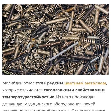
Молибден относится к
редким
цветным металлам
,
которые отличаются
тугоплавкими свойствами и
температуростойкостью
. Из него производят
детали для медицинского оборудования, печей
плавления, электроприборов и т.д. Сдача лома этого