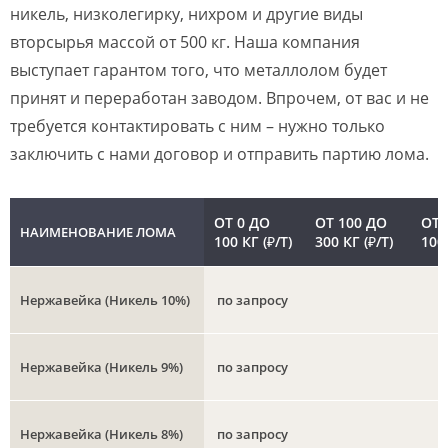
никель, низколегирку, нихром и другие виды
вторсырья массой от 500 кг. Наша компания
выступает гарантом того, что металлолом будет
принят и переработан заводом. Впрочем, от вас и не
требуется контактировать с ним – нужно только
заключить с нами договор и отправить партию лома.
ОТ 0 ДО
ОТ 100 ДО
ОТ 
НАИМЕНОВАНИЕ ЛОМА
100 КГ (₽/Т)
300 КГ (₽/Т)
1000
Нержавейка (Никель 10%)
по запросу
Нержавейка (Никель 9%)
по запросу
Нержавейка (Никель 8%)
по запросу