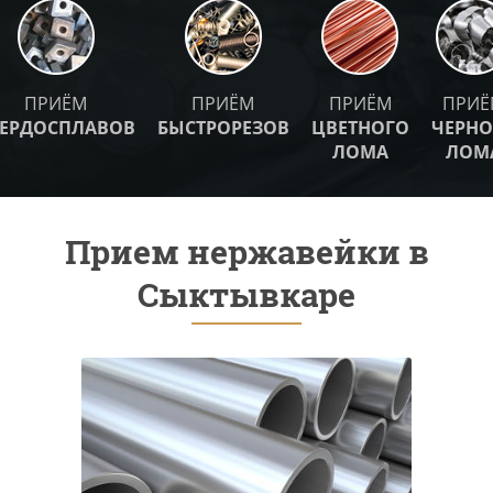
ПРИЁМ
ПРИЁМ
ПРИЁМ
ПРИЁ
ВЕРДОСПЛАВОВ
БЫСТРОРЕЗОВ
ЦВЕТНОГО
ЧЕРНО
ЛОМА
ЛОМ
Прием нержавейки в
Сыктывкаре