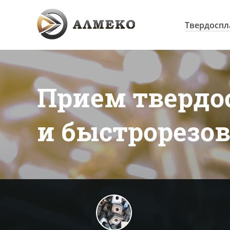
Твердоспл
Прием твердо
и быстрорезо