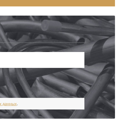
х данных
.