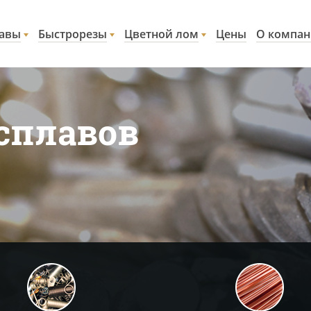
авы
Быстрорезы
Цветной лом
Цены
О компа
сплавов
в