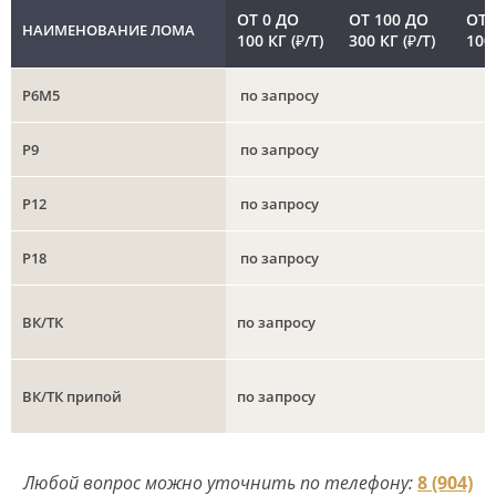
ОТ 0 ДО
ОТ 100 ДО
ОТ 
НАИМЕНОВАНИЕ ЛОМА
100 КГ (₽/Т)
300 КГ (₽/Т)
1000
Р6М5
по запросу
Р9
по запросу
Р12
по запросу
Р18
по запросу
ВК/ТК
по запросу
ВК/ТК припой
по запросу
Любой вопрос можно уточнить по телефону:
8 (904)